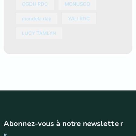
OGDH RDC
MONUSCO
mandela day
YALI RDC
LUCY TAMLYN
A
b
o
n
n
e
z
-
v
o
u
s
à
n
o
t
r
e
n
e
w
s
l
e
t
t
e
r
#