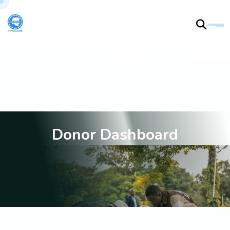
D
o
n
o
r
D
a
s
h
b
o
a
r
d