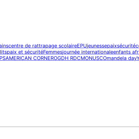
ains
centre de rattrapage scolaire
EPU
jeunesse
paix
sécurité
c
lits
paix et sécurité
Femmes
journée internationale
enfants afr
JPS
AMERICAN CORNER
OGDH RDC
MONUSCO
mandela day