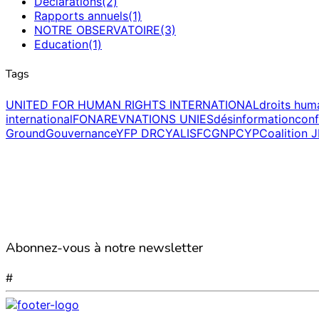
Déclarations
(2)
Rapports annuels
(1)
NOTRE OBSERVATOIRE
(3)
Education
(1)
Tags
UNITED FOR HUMAN RIGHTS INTERNATIONAL
droits hum
international
FONAREV
NATIONS UNIES
désinformation
conf
Ground
Gouvernance
YFP DRC
YALI
SFCG
NPCYP
Coalition 
Abonnez-vous à notre newsletter
#