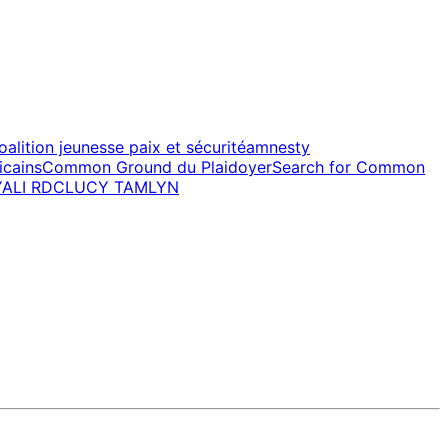
oalition jeunesse paix et sécurité
amnesty
icains
Common Ground du Plaidoyer
Search for Common
YALI RDC
LUCY TAMLYN