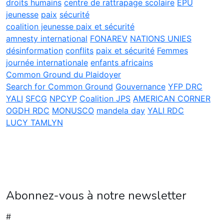
droits humains
centre de rattrapage scolaire
EPU
jeunesse
paix
sécurité
coalition jeunesse paix et sécurité
amnesty international
FONAREV
NATIONS UNIES
désinformation
conflits
paix et sécurité
Femmes
journée internationale
enfants africains
Common Ground du Plaidoyer
Search for Common Ground
Gouvernance
YFP DRC
YALI
SFCG
NPCYP
Coalition JPS
AMERICAN CORNER
OGDH RDC
MONUSCO
mandela day
YALI RDC
LUCY TAMLYN
Abonnez-vous à notre newsletter
#