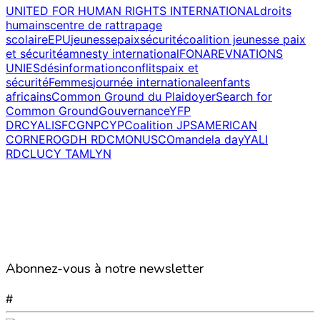
UNITED FOR HUMAN RIGHTS INTERNATIONAL
droits
humains
centre de rattrapage
scolaire
EPU
jeunesse
paix
sécurité
coalition jeunesse paix
et sécurité
amnesty international
FONAREV
NATIONS
UNIES
désinformation
conflits
paix et
sécurité
Femmes
journée internationale
enfants
africains
Common Ground du Plaidoyer
Search for
Common Ground
Gouvernance
YFP
DRC
YALI
SFCG
NPCYP
Coalition JPS
AMERICAN
CORNER
OGDH RDC
MONUSCO
mandela day
YALI
RDC
LUCY TAMLYN
Abonnez-vous à notre newsletter
#