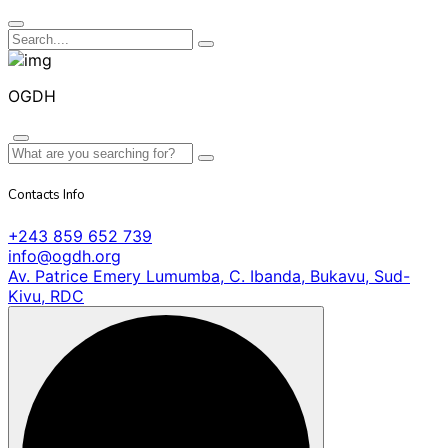
OGDH
Contacts Info
+243 859 652 739
info@ogdh.org
Av. Patrice Emery Lumumba, C. Ibanda, Bukavu, Sud-
Kivu, RDC