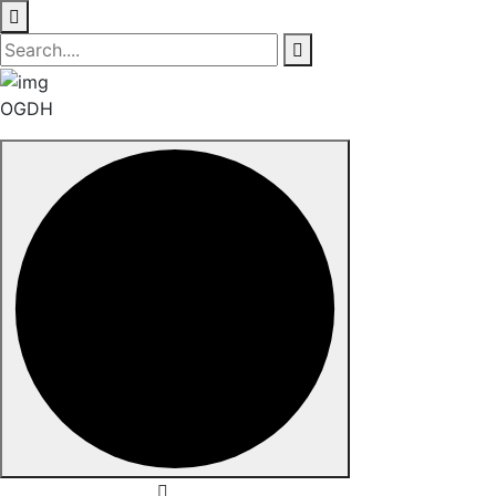
OGDH
Skip