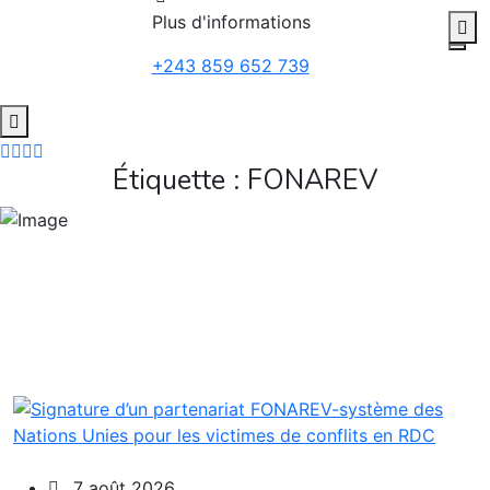
to
Plus d'informations
content
+243 859 652 739
Étiquette :
FONAREV
7 août 2026