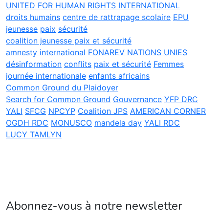
UNITED FOR HUMAN RIGHTS INTERNATIONAL
droits humains
centre de rattrapage scolaire
EPU
jeunesse
paix
sécurité
coalition jeunesse paix et sécurité
amnesty international
FONAREV
NATIONS UNIES
désinformation
conflits
paix et sécurité
Femmes
journée internationale
enfants africains
Common Ground du Plaidoyer
Search for Common Ground
Gouvernance
YFP DRC
YALI
SFCG
NPCYP
Coalition JPS
AMERICAN CORNER
OGDH RDC
MONUSCO
mandela day
YALI RDC
LUCY TAMLYN
Abonnez-vous à notre newsletter