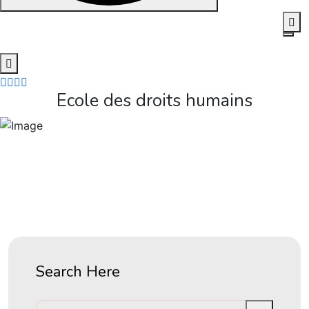
Skip
to
content
Ecole des droits humains
Search Here