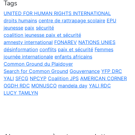
Tags
UNITED FOR HUMAN RIGHTS INTERNATIONAL
droits humains
centre de rattrapage scolaire
EPU
jeunesse
paix
sécurité
coalition jeunesse paix et sécurité
amnesty international
FONAREV
NATIONS UNIES
désinformation
conflits
paix et sécurité
Femmes
journée internationale
enfants africains
Common Ground du Plaidoyer
Search for Common Ground
Gouvernance
YFP DRC
YALI
SFCG
NPCYP
Coalition JPS
AMERICAN CORNER
OGDH RDC
MONUSCO
mandela day
YALI RDC
LUCY TAMLYN