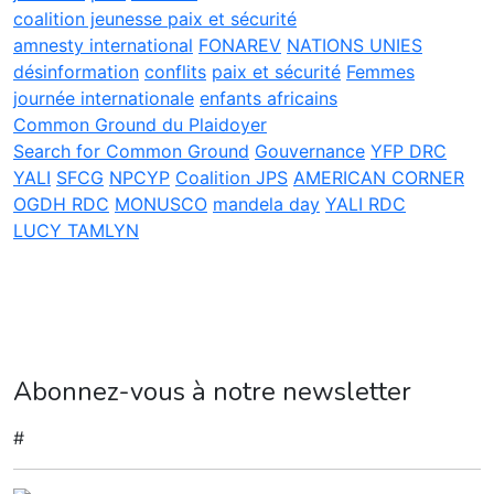
coalition jeunesse paix et sécurité
amnesty international
FONAREV
NATIONS UNIES
désinformation
conflits
paix et sécurité
Femmes
journée internationale
enfants africains
Common Ground du Plaidoyer
Search for Common Ground
Gouvernance
YFP DRC
YALI
SFCG
NPCYP
Coalition JPS
AMERICAN CORNER
OGDH RDC
MONUSCO
mandela day
YALI RDC
LUCY TAMLYN
Abonnez-vous à notre newsletter
#